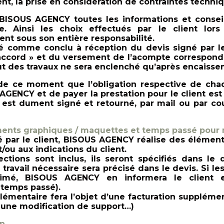
nt, la prise en considération de contraintes techni
BISOUS AGENCY toutes les informations et conseil
. Ainsi les choix effectués par le client l
nt sous son entière responsabilité.
é comme conclu à réception du devis signé par 
ccord » et du versement de l’acompte corresponda
ut des travaux ne sera enclenché qu’après encaiss
de ce moment que l’obligation respective de chaqu
ENCY et de payer la prestation pour le client est né
est dument signé et retourné, par mail ou par cou
ments graphiques / maquettes et temps passé pour 
é par le client, BISOUS AGENCY réalise des éléme
/ou aux indications du client.
ctions sont inclus, ils seront spécifiés dans le
ravail nécessaire sera précisé dans le devis. Si l
imé, BISOUS AGENCY en informera le client e
 temps passé).
́mentaire fera l’objet d’une facturation suppléme
une modification de support…)
on