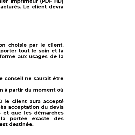
ichier imprimeur (PDF HD)
 facturés. Le client devra
ion choisie par le client.
rter tout le soin et la
onforme aux usages de la
 conseil ne saurait e
tre
n à partir du moment où
 le client aura accepté́
près acceptation du devis
 et que les démarches
la portée exacte des
est destinée.