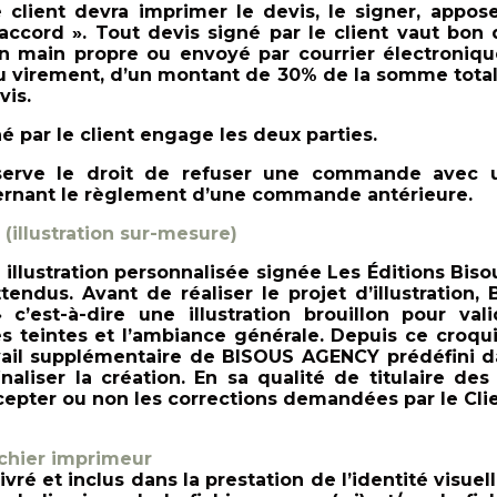
e client devra imprimer le devis, le signer, appos
accord ». Tout devis signé par le client vaut bo
 en main propre ou envoyé par courrier électroniq
u virement, d’un montant de 30% de la somme total
vis.
é par le client engage les deux parties.
erve le droit de refuser une commande avec un
cernant le règlement d’une commande antérieure.
 (illustration sur-mesure)
 illustration personnalisée signée Les Éditions Bisou
endus. Avant de réaliser le projet d’illustratio
» c’est-à-dire une illustration brouillon pour va
s teintes et l’ambiance générale. Depuis ce croquis
vail supplémentaire de BISOUS AGENCY prédéfini da
naliser la création. En sa qualité de titulaire de
cepter ou non les corrections demandées par le Clie
ichier imprimeur
ivré et inclus dans la prestation de l’identité visuel