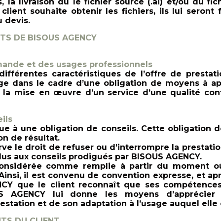
, la livraison du le fichier source (.ai) et/ou du f
client souhaite obtenir les fichiers, ils lui seront
 devis.
TS DE BISOUS AGENCY
ande et des usages professionnels
différentes caractéristiques de l’offre de prestat
 dans le cadre d’une obligation de moyens à appo
à la mise en œuvre d’un service d’une qualité c
ils
 à une obligation de conseils. Cette obligation de
on de résultat.
e le droit de refuser ou d’interrompre la prestatio
plus aux conseils prodigués par BISOUS AGENCY.
onsidérée comme remplie à partir du moment où
Ainsi, il est convenu de convention expresse, et a
NCY que le client reconnai
t que ses compétences
US AGENCY lui donne les moyens d’apprécier 
restation et de son adaptation à l’usage auquel elle 
TS DU CLIENT