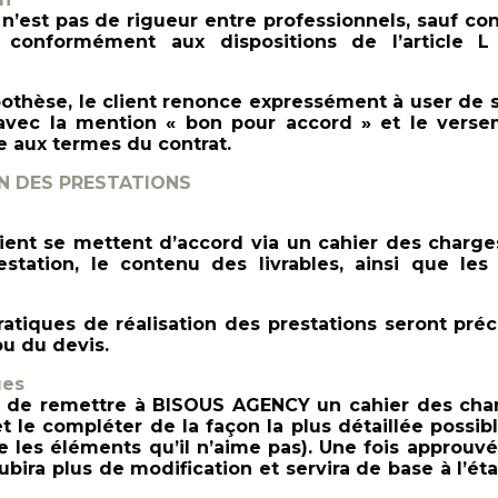
n n’est pas de rigueur entre professionnels, sauf co
t conformément aux dispositions de l’article 
othèse, le client renonce expressément à user de s
avec la mention « bon pour accord » et le vers
e aux termes du contrat.
N DES PRESTATIONS
ent se mettent d’accord via un cahier des charges
station, le contenu des livrables, ainsi que les
atiques de réalisation des prestations seront pré
ou du devis.
ges
ent de remettre à BISOUS AGENCY un cahier des cha
 et le compléter de la façon la plus détaillée po
rse les éléments qu’il n’aime pas). Une fois approuve
bira plus de modification et servira de base à l’é