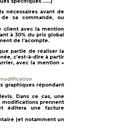
ques spécifiques ……)
s nécessaires avant de
ors de sa commande, ou
le client avec la mention
nt à 30% du prix global
ement de l’acompte.
e partie de réaliser la
e, c’est-à-dire à partir
rrier, avec la mention «
modification
nts graphiques répondant
 devis. Dans ce cas, une
es modifications prennent
t éditera une facture
ntaire (et notamment un