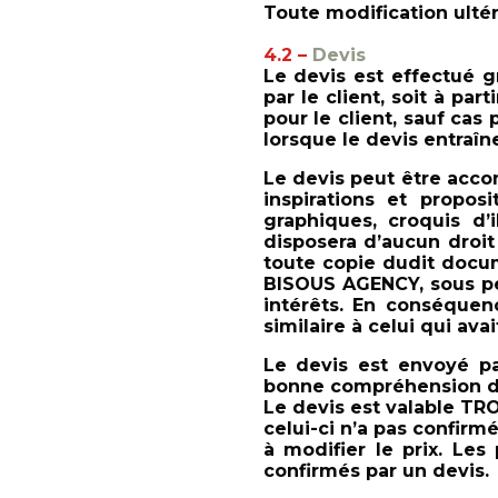
Toute modification ultér
4.2 –
Devis
Le devis est effectué 
par le client, soit à p
pour le client, sauf cas
lorsque le devis entrai
n
Le devis peut e
tre acco
inspirations et proposi
graphiques, croquis d’i
disposera d’aucun droit 
toute copie dudit docume
BISOUS AGENCY, sous pei
intére
ts. En conséquen
similaire à celui qui ava
Le devis est envoyé p
bonne compréhension de
Le devis est valable TRO
celui-ci n’a pas confirme
à modifier le prix. Le
confirmés par un devis.