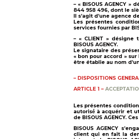
– « BISOUS AGENCY » dé
844 958 496, dont le sie
Il s’agit d’une agence 
Les présentes conditio
services fournies par 
– « CLIENT » désigne 
BISOUS AGENCY.
Le signataire des prés
« bon pour accord » sur 
e
tre établie au nom d’un
– DISPOSITIONS GENERA
ARTICLE 1 –
ACCEPTATIO
Les présentes conditions
autorisé́ à acquérir et 
de BISOUS AGENCY. Ces c
BISOUS AGENCY s’engage
client qui en fait la d