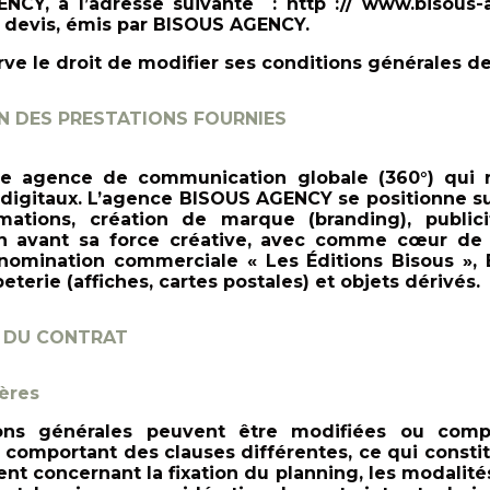
NCY, à l’adresse suivante : http :// www.bisous-
 devis, émis par BISOUS AGENCY.
e le droit de modifier ses conditions générales d
N DES PRESTATIONS FOURNIES
 agence de communication globale (360°) qui re
digitaux. L’agence BISOUS AGENCY se positionne sur
ormations, création de marque (branding), publicit
avant sa force créative, avec comme cœur de 
 dénomination commerciale « Les Éditions Bisous 
terie (affiches, cartes postales) et objets dérivés.
 DU CONTRAT
ères
ons générales peuvent e
tre modifiées ou comp
 comportant des clauses différentes, ce qui constit
nt concernant la fixation du planning, les modalité