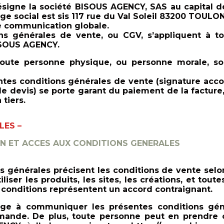
signe la société BISOUS AGENCY, SAS au capital
̀ge social est sis 117 rue du Val Soleil 83200 TOULON
de communication globale.
ns générales de vente, ou CGV, s’appliquent à t
BISOUS AGENCY.
toute personne physique, ou personne morale, soll
entes conditions générales de vente (signature ac
le devis) se porte garant du paiement de la facture
 tiers.
LES –
N ET ACCES AUX CONDITIONS GENERALES
 générales précisent les conditions de vente selo
utiliser les produits, les sites, les créations, et tou
onditions représentent un accord contraignant.
 à communiquer les présentes conditions géne
emande. De plus, toute personne peut en prendre 