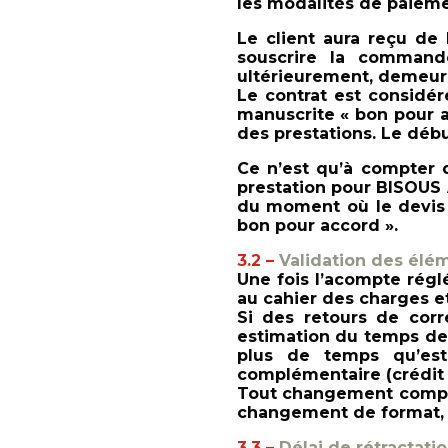
les modalités de paieme
Le client aura rec
u de 
souscrire la commande
ultérieurement, demeure
Le contrat est considér
manuscrite « bon pour a
des prestations. Le déb
Ce n’est qu’à compter 
prestation pour BISOUS AG
du moment où le devis 
bon pour accord ».
3.2 –
Validation des élé
Une fois l’acompte régl
au cahier des charges et
Si des retours de corre
estimation du temps de t
plus de temps qu’est
complémentaire (crédit
Tout changement comple
changement de format, 
3.3 –
Délai de rétractati