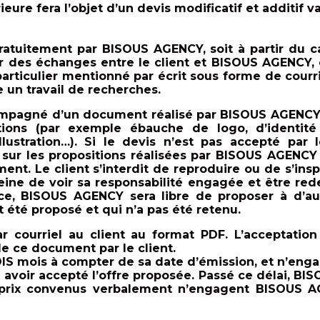
ieure fera l’objet d’un devis modificatif et additif v
gratuitement par BISOUS AGENCY, soit à partir du 
artir des échanges entre le client et BISOUS AGENC
 particulier mentionné par écrit sous forme de cour
e un travail de recherches.
mpagné d’un document réalisé par BISOUS AGENC
tions (par exemple ébauche de logo, d’identité 
llustration…). Si le devis n’est pas accepté par 
sur les propositions réalisées par BISOUS AGENCY ;
nt. Le client s’interdit de reproduire ou de s’ins
ne de voir sa responsabilité engagée et être 
ce, BISOUS AGENCY sera libre de proposer à d’au
it été proposé et qui n’a pas été retenu.
ar courriel au client au format PDF. L’acceptatio
 ce document par le client.
IS mois à compter de sa date d’émission, et n’enga
́ avoir accepté l’offre proposée. Passé ce délai, B
s prix convenus verbalement n’engagent BISOUS AG