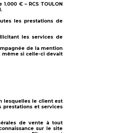
 de 1.000 € – RCS TOULON
.
outes les prestations de
icitant les services de
compagnée de la mention
, me
me si celle-ci devait
n lesquelles le client est
tes prestations et services
́rales de vente à tout
connaissance sur le site