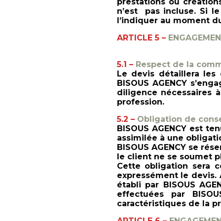
prestations ou créations
n’est pas incluse. Si le 
l’indiquer au moment du
ARTICLE 5 –
ENGAGEMEN
5.1 –
Respect de la comm
Le devis détaillera les 
BISOUS AGENCY s’engage
diligence nécessaires 
profession.
5.2 –
Obligation de conse
BISOUS AGENCY est tenue
assimilée à une obligati
BISOUS AGENCY se réserv
le client ne se soumet 
Cette obligation sera c
expressément le devis. 
établi par BISOUS AGE
effectuées par BISO
caractéristiques de la p
ARTICLE 6 –
ENGAGEMEN