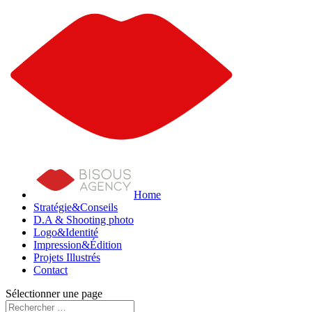
Home
Stratégie&Conseils
D.A & Shooting photo
Logo&Identité
Impression&Édition
Projets Illustrés
Contact
Sélectionner une page