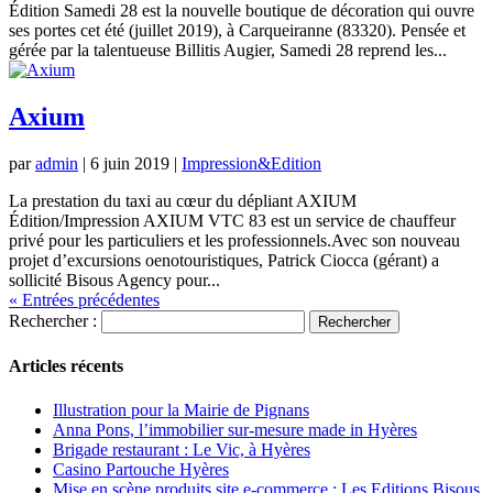
Édition Samedi 28 est la nouvelle boutique de décoration qui ouvre
ses portes cet été (juillet 2019), à Carqueiranne (83320). Pensée et
gérée par la talentueuse Billitis Augier, Samedi 28 reprend les...
Axium
par
admin
|
6 juin 2019
|
Impression&Edition
La prestation du taxi au cœur du dépliant AXIUM
Édition/Impression AXIUM VTC 83 est un service de chauffeur
privé pour les particuliers et les professionnels.Avec son nouveau
projet d’excursions oenotouristiques, Patrick Ciocca (gérant) a
sollicité Bisous Agency pour...
« Entrées précédentes
Rechercher :
Articles récents
Illustration pour la Mairie de Pignans
Anna Pons, l’immobilier sur-mesure made in Hyères
Brigade restaurant : Le Vic, à Hyères
Casino Partouche Hyères
Mise en scène produits site e-commerce : Les Editions Bisous