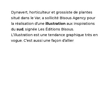
Dynavert, horticulteur et grossiste de plantes
situé dans le Var, a sollicité Bisous Agency pour
la réalisation d’une
illustration
aux inspirations
du
sud
, signée Les Éditions Bisous.
L’illustration est une tendance graphique très en
vogue. C’est aussi une façon d’allier
communication
et
décoration
.
Le brief de départ : du végétal, des plantes et
fleurs locales, de la couleur, une vue mer en clin
d’œil à la ville d’origine de Dynavert, Hyères.
Toujours dans un style graphique
épuré
, voici
l’illustration qui sera imprimée sur les PLV en
magasins revendeurs, comme aide à la vente ;
une façon de
promouvoir
une
production
engagée
et
locale
: