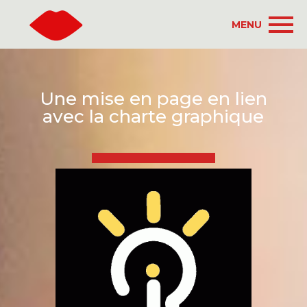
MENU
Une mise en page en lien
avec la charte graphique